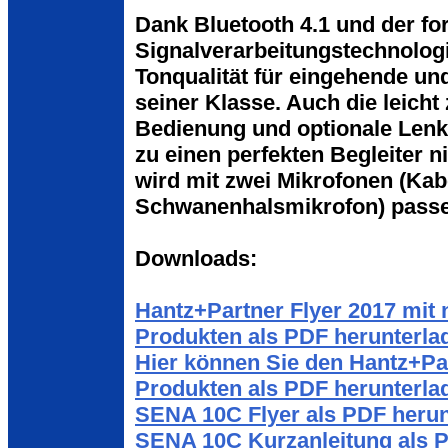
Dank Bluetooth 4.1 und der fort
Signalverarbeitungstechnologi
Tonqualität für eingehende un
seiner Klasse. Auch die leicht
Bedienung und optionale Len
zu einen perfekten Begleiter n
wird mit zwei Mikrofonen (Ka
Schwanenhalsmikrofon) passen
Downloads:
Hantz+Partner Flyer 2017 mit
Produkten als PDF herunterla
Hier können Sie den Hantz+Pa
Produkten als PDF herunterla
SENA 10C Flyer als PDF herun
SENA 10C Kurzanleitung als 