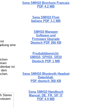
Sena SMH10 Brochure Francais
PDF 4,2 MB
Sena SMH10 Flyer
Italiano PDF 3,1 MB
SMH10 Manager
Software und
Firmware Upgrade
mit
Deutsch PDF 266 KB
gebung eine
Produktübersicht
SMH10, SPH10, SR10
dicken
Deutsch PDF 1 MB
einen
dienbar ist.
r dem
Sena SMH10 Bluetooth Headset
echen.
Datenblatt,
PDF deutsch 368 KB
Sena SMH10 Handbuch
Manual: DE, FR, SP, IT
PDF 4,9 MB