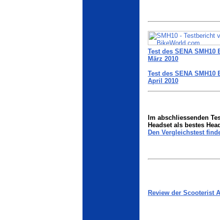
Test des
SENA SMH10
B
März 2010
Test des
SENA SMH10
B
April 2010
Im abschliessenden T
Headset als bestes Heads
Den Vergleichstest find
Review der Scooterist A